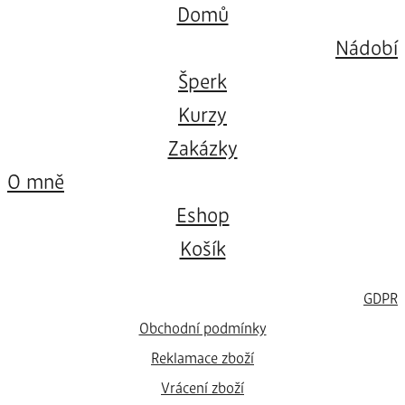
Domů
Nádobí
Šperk
Kurzy
Zakázky
O mně
Eshop
Košík
GDPR
Obchodní podmínky
Reklamace zboží
Vrácení zboží