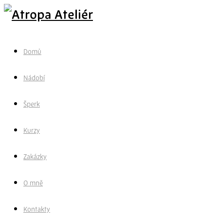
Domů
Nádobí
Šperk
Kurzy
Zakázky
O mně
Kontakty