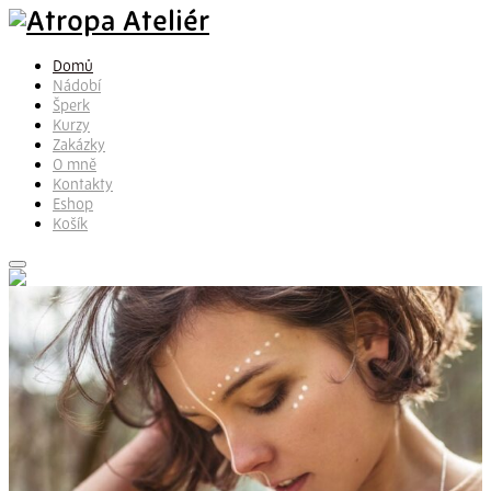
Domů
Nádobí
Šperk
Kurzy
Zakázky
O mně
Kontakty
Eshop
Košík