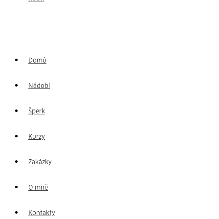
Domů
Nádobí
Šperk
Kurzy
Zakázky
O mně
Kontakty