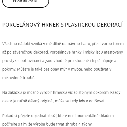
Přidat do košíku
PORCELÁNOVÝ HRNEK S PLASTICKOU DEKORACÍ.
Všechno nádobí vzniká v mé dílně od návrhu tvaru, přes tvorbu forem
až po závěrečnou dekoraci. Porcelánové hrnky i misky jsou atestovány
pro styk s potravinami a jsou vhodné pro studené i teplé nápoje a
pokrmy. Můžete je také bez obav mýt v myčce, nebo používat v
mikrovlnné troubě.
Na zakázku je možné vyrobit hrnečků víc se stejným dekorem. Každý
dekor je ručně dělaný originál, může se tedy lehce odlišovat.
Pokud si přejete objednat zboží, které není momentálně skladem,
počítejte s tím, že výroba bude trvat zhruba 4 týdny.