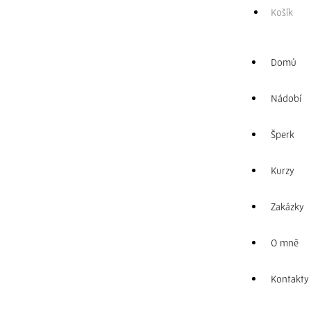
Košík
Dostupné na
objednávku
Domů
Nádobí
Šperk
Kurzy
Zakázky
Přidat do košíku
O mně
PORCELÁNOVÝ
Kontakty