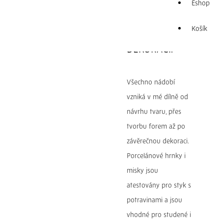
HRNEK S
Eshop
PLASTICKOU
Košík
DEKORACÍ.
Všechno nádobí
vzniká v mé dílně od
návrhu tvaru, přes
tvorbu forem až po
závěrečnou dekoraci.
Porcelánové hrnky i
misky jsou
atestovány pro styk s
potravinami a jsou
vhodné pro studené i