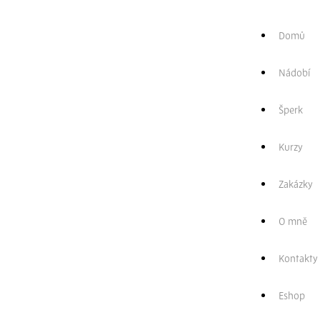
Zpět
Domů
Hrnek
Nádobí
krajina
Šperk
300ml
Kurzy
Zakázky
550,00
Kč
O mně
Dostupné na
Kontakty
objednávku
Eshop