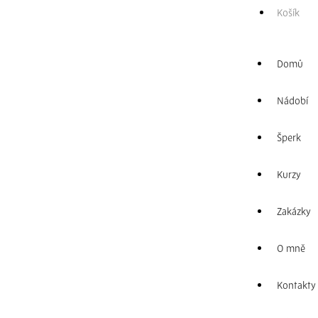
Košík
Dostupné na
objednávku
Domů
Nádobí
Šperk
Kurzy
Zakázky
Přidat do košíku
O mně
PORCELÁNOVÁ
Kontakty