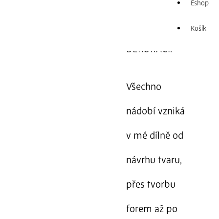
MISKA S
Eshop
KOBALTOVOU
Košík
DEKORACÍ.
Všechno
nádobí vzniká
v mé dílně od
návrhu tvaru,
přes tvorbu
forem až po