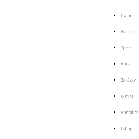
Zpět
Domů
Miska
Nádobí
bylinky
Šperk
1100ml
Kurzy
Zakázky
720,00
Kč
O mně
Dostupné na
Kontakty
objednávku
Eshop